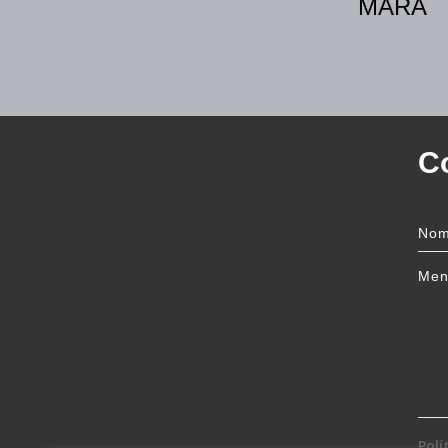
MARA
C
Polí