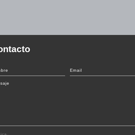
ontacto
tica