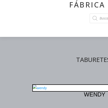
FÁBRICA
Products
search
TABURETES
WENDY