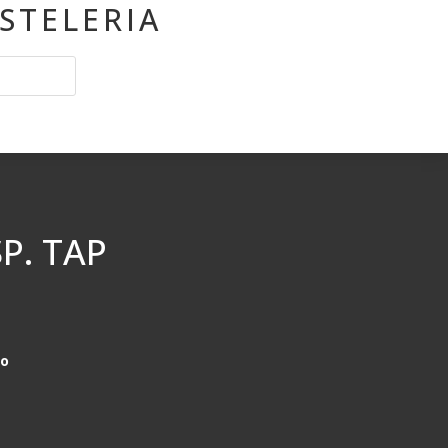
STELERIA
P. TAP
do