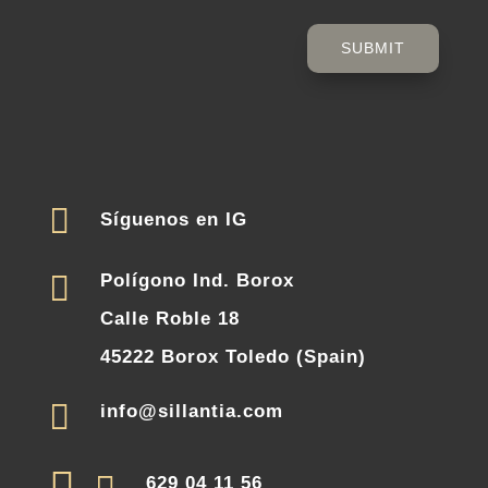
SUBMIT

Síguenos en IG

Polígono Ind. Borox
Calle Roble 18
45222 Borox Toledo (Spain)

info@sillantia.com
629 04 11 56