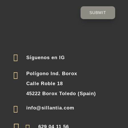
SUBMIT

Síguenos en IG

Polígono Ind. Borox
Calle Roble 18
45222 Borox Toledo (Spain)

info@sillantia.com
629 04 11 56