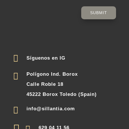
SUBMIT

Síguenos en IG

Polígono Ind. Borox
Calle Roble 18
45222 Borox Toledo (Spain)

info@sillantia.com
629 04 11 56